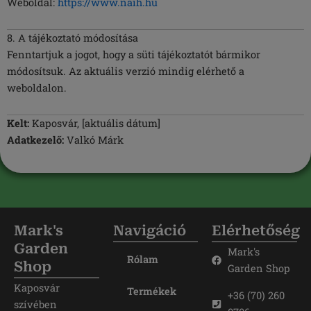
Weboldal:
https://www.naih.hu
8. A tájékoztató módosítása
Fenntartjuk a jogot, hogy a süti tájékoztatót bármikor
módosítsuk. Az aktuális verzió mindig elérhető a
weboldalon.
Kelt:
Kaposvár, [aktuális dátum]
Adatkezelő:
Valkó Márk
Mark's
Navigáció
Elérhetőség
Garden
Mark's
Rólam
Shop
Garden Shop
Kaposvár
Termékek
+36 (70) 260
szívében