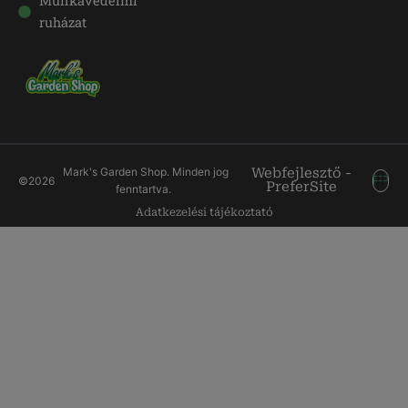
Munkavédelmi
ruházat
Mark's Garden Shop. Minden jog
Webfejlesztő -
©
2026
PreferSite
fenntartva.
Adatkezelési tájékoztató