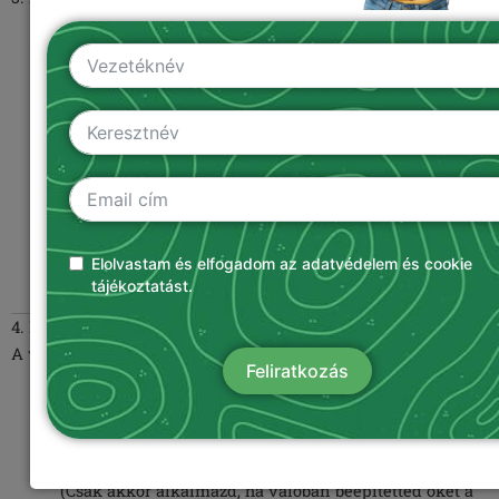
Munkamenet (session) sütik
: ideiglenesek, a böngésző
bezárásáig élnek.
Állandó (persistent) sütik
: hosszabb ideig tárolódnak,
amíg a felhasználó vagy a böngésző nem törli őket.
Saját sütik
: a weboldal által elhelyezett sütik.
Harmadik féltől származó sütik
: más szolgáltatók (pl.
Elolvastam és elfogadom az adatvédelem és cookie
Google, Facebook) által elhelyezett sütik.
tájékoztatást.
4. Harmadik féltől származó sütik
A weboldal az alábbi szolgáltatók sütijeit is használhatja:
Feliratkozás
Google Analytics
– weboldal forgalom elemzéséhez
Google Ads / Facebook Pixel
– hirdetési célokra
(Csak akkor alkalmazd, ha valóban beépítetted őket a