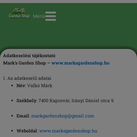
Skip
to
M
e
n
ü
content
Adatkezelési tájékoztató
Mark’s Garden Shop –
www.marksgardenshop.hu
1. Az adatkezelő adatai
Név
: Valkó Márk
Székhely
: 7400 Kaposvár, Irányi Dániel utca 9.
Email
:
markgardenshop@gmail.com
Weboldal
:
www.marksgardenshop.hu