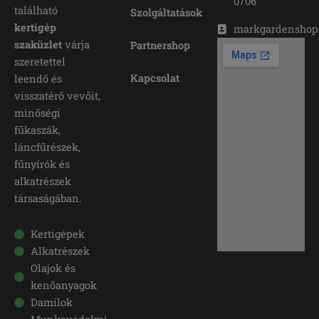
0706
található
Szolgáltatások
kertigép
markgardensho
szaküzlet
várja
Partnershop
szeretettel
Kapcsolat
leendő és
visszatérő vevőit,
minőségi
fűkaszák,
láncfűrészek,
fűnyírók és
alkatrészek
társaságában.
Kertigépek
Alkatrészek
Olajok és
kenőanyagok
Damilok