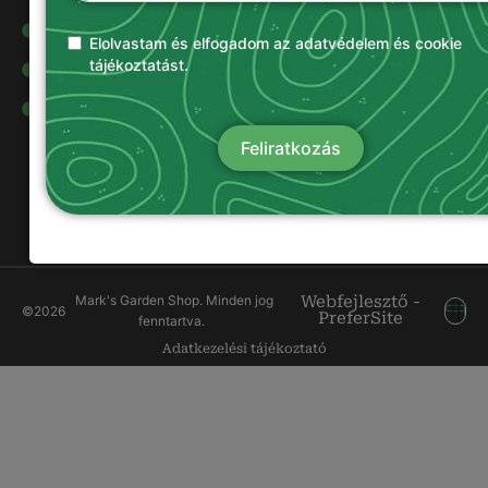
Olajok és
kenőanyagok
Elolvastam és elfogadom az adatvédelem és cookie
tájékoztatást.
Damilok
Munkavédelmi
ruházat
Feliratkozás
Mark's Garden Shop. Minden jog
Webfejlesztő -
©
2026
PreferSite
fenntartva.
Adatkezelési tájékoztató