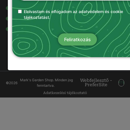
Olajok és
kenőanyagok
Elolvastam és elfogadom az adatvédelem és cookie
tájékoztatást.
Damilok
Munkavédelmi
ruházat
Feliratkozás
Mark's Garden Shop. Minden jog
Webfejlesztő -
©
2026
PreferSite
fenntartva.
Adatkezelési tájékoztató