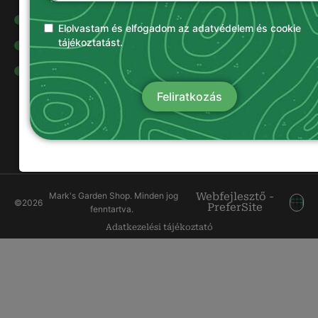
Olajok és
kenőanyagok
Elolvastam és elfogadom az adatvédelem és cookie
tájékoztatást.
Damilok
Munkavédelmi
ruházat
Feliratkozás
Mark's Garden Shop. Minden jog
Webfejlesztő -
©
2026
PreferSite
fenntartva.
Adatkezelési tájékoztató