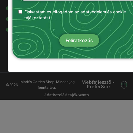
Olajok és
kenőanyagok
Elolvastam és elfogadom az adatvédelem és cookie
tájékoztatást.
Damilok
Munkavédelmi
ruházat
Feliratkozás
Mark's Garden Shop. Minden jog
Webfejlesztő -
©
2026
PreferSite
fenntartva.
Adatkezelési tájékoztató