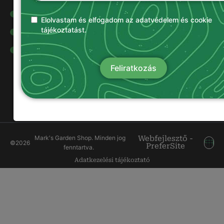
Olajok és
kenőanyagok
Elolvastam és elfogadom az adatvédelem és cookie
tájékoztatást.
Damilok
Munkavédelmi
ruházat
Feliratkozás
Mark's Garden Shop. Minden jog
Webfejlesztő -
©
2026
PreferSite
fenntartva.
Adatkezelési tájékoztató