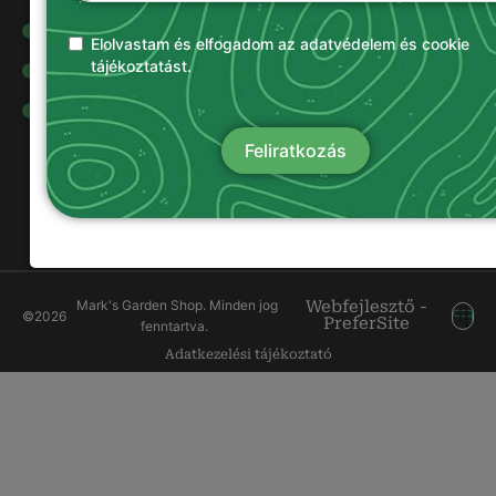
Olajok és
kenőanyagok
Elolvastam és elfogadom az adatvédelem és cookie
tájékoztatást.
Damilok
Munkavédelmi
ruházat
Feliratkozás
Mark's Garden Shop. Minden jog
Webfejlesztő -
©
2026
PreferSite
fenntartva.
Adatkezelési tájékoztató