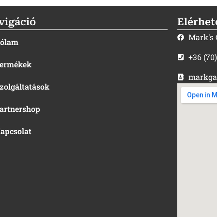
vigáció
Elérhet
Mark's
ólam
+36 (70
ermékek
markga
zolgáltatások
artnershop
apcsolat