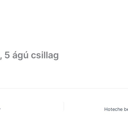
Partnershop
Kapcsolat
5 ágú csillag
w
Hoteche b