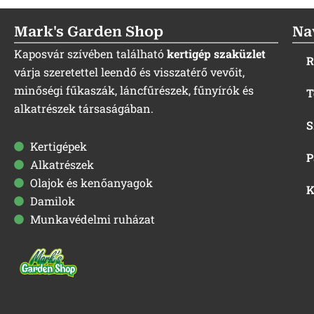
Mark's Garden Shop
Na
Kaposvár szívében található
kertigép szaküzlet
R
várja szeretettel leendő és visszatérő vevőit,
minőségi fűkaszák, láncfűrészek, fűnyírók és
T
alkatrészek társaságában.
S
Kertigépek
P
Alkatrészek
Olajok és kenőanyagok
K
Damilok
Munkavédelmi ruházat