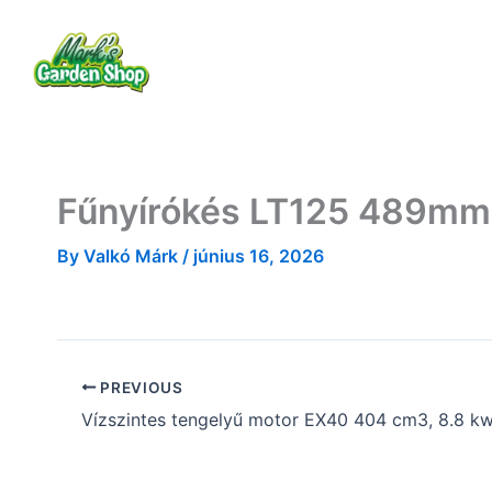
Skip
to
Rólam
Termékek
Szolgáltatások
content
Fűnyírókés LT125 489mm, 
By
Valkó Márk
/
június 16, 2026
PREVIOUS
Vízszintes tengelyű motor EX40 404 cm3, 8.8 k