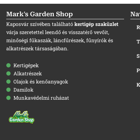
Mark's Garden Shop
Na
Kaposvár szívében található
kertigép szaküzlet
R
várja szeretettel leendő és visszatérő vevőit,
minőségi fűkaszák, láncfűrészek, fűnyírók és
T
alkatrészek társaságában.
S
Kertigépek
P
Alkatrészek
Olajok és kenőanyagok
K
Damilok
Munkavédelmi ruházat