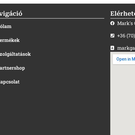
vigáció
Elérhet
Mark's
ólam
+36 (70
ermékek
markga
zolgáltatások
artnershop
apcsolat