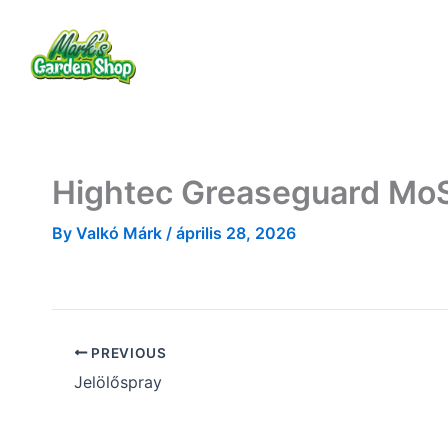
Skip
to
Rólam
Termékek
Szolgáltatások
content
Hightec Greaseguard Mo
By
Valkó Márk
/
április 28, 2026
PREVIOUS
Jelölőspray