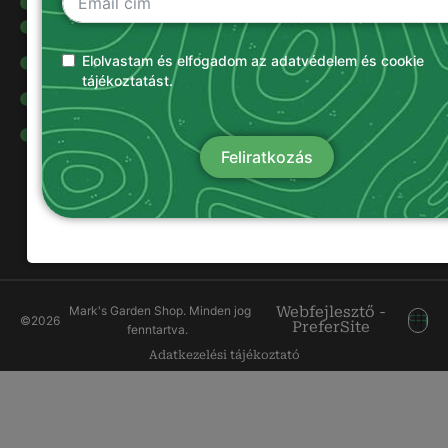
Kertigépek
Alkatrészek
Olajok és
Elolvastam és elfogadom az adatvédelem és cookie
kenőanyagok
tájékoztatást.
Damilok
Munkavédelmi
ruházat
Feliratkozás
Mark's Garden Shop. Minden jog
Webfejlesztő -
©
2026
PreferSite
fenntartva.
Adatkezelési tájékoztató