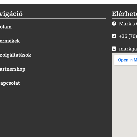
vigáció
Elérhet
Mark's
ólam
+36 (70
ermékek
markga
zolgáltatások
artnershop
apcsolat