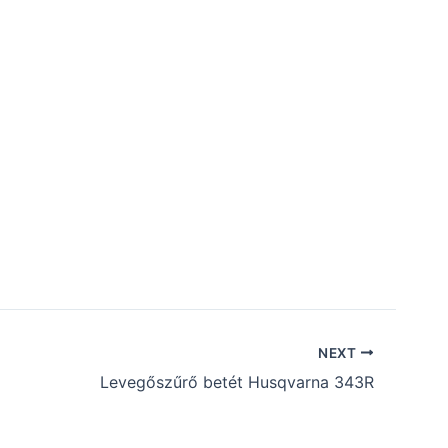
NEXT
Levegőszűrő betét Husqvarna 343R