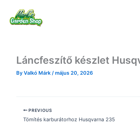
Skip
to
Rólam
Termékek
Szolgáltatások
content
Láncfeszítő készlet Husq
By
Valkó Márk
/
május 20, 2026
PREVIOUS
Tömítés karburátorhoz Husqvarna 235