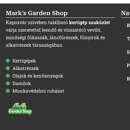
Mark's Garden Shop
Na
Kaposvár szívében található
kertigép szaküzlet
R
várja szeretettel leendő és visszatérő vevőit,
minőségi fűkaszák, láncfűrészek, fűnyírók és
T
alkatrészek társaságában.
S
Kertigépek
P
Alkatrészek
Olajok és kenőanyagok
K
Damilok
Munkavédelmi ruházat