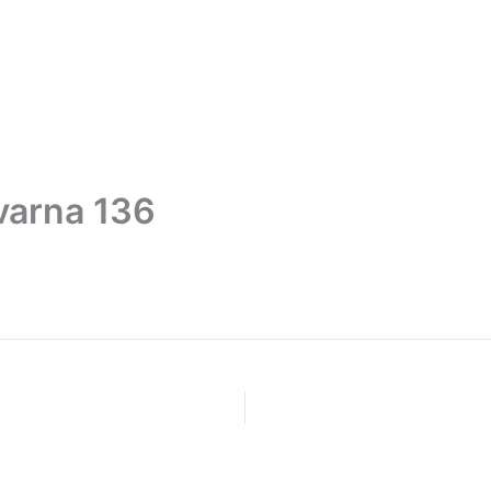
Partnershop
Kapcsolat
varna 136