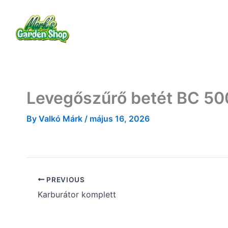
Skip
to
Rólam
Termékek
Szolgáltatások
content
Levegőszűrő betét BC 50
By
Valkó Márk
/
május 16, 2026
PREVIOUS
Karburátor komplett