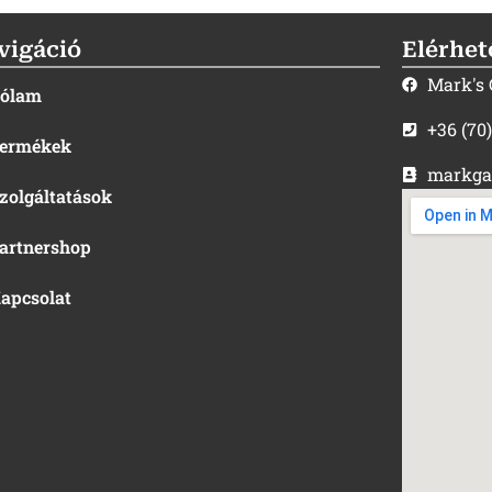
vigáció
Elérhet
Mark's
ólam
+36 (70
ermékek
markga
zolgáltatások
artnershop
apcsolat