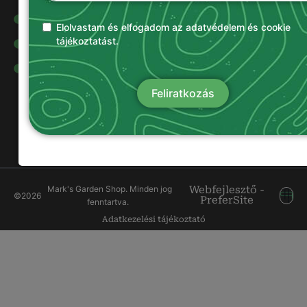
Olajok és
kenőanyagok
Elolvastam és elfogadom az adatvédelem és cookie
tájékoztatást.
Damilok
Munkavédelmi
ruházat
Feliratkozás
Mark's Garden Shop. Minden jog
Webfejlesztő -
©
2026
PreferSite
fenntartva.
Adatkezelési tájékoztató