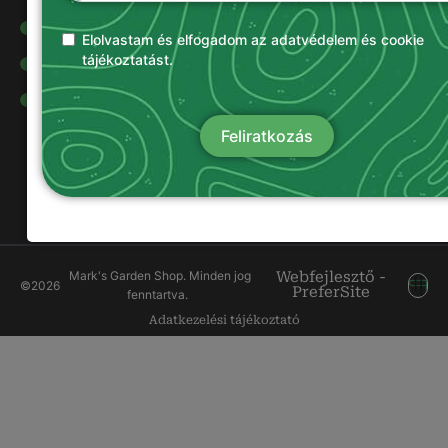
Olajok és
kenőanyagok
Elolvastam és elfogadom az adatvédelem és cookie
tájékoztatást.
Damilok
Munkavédelmi
ruházat
Feliratkozás
Mark's Garden Shop. Minden jog
Webfejlesztő -
©
2026
PreferSite
fenntartva.
Adatkezelési tájékoztató