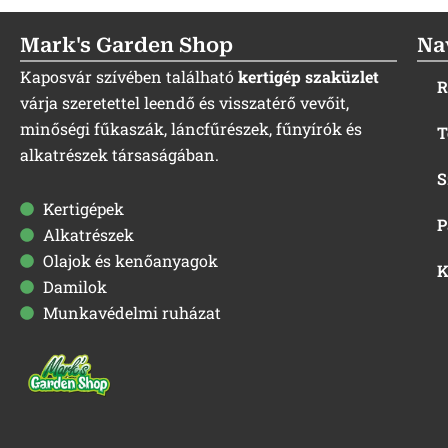
Mark's Garden Shop
Na
Kaposvár szívében található
kertigép szaküzlet
R
várja szeretettel leendő és visszatérő vevőit,
minőségi fűkaszák, láncfűrészek, fűnyírók és
T
alkatrészek társaságában.
S
Kertigépek
P
Alkatrészek
Olajok és kenőanyagok
K
Damilok
Munkavédelmi ruházat