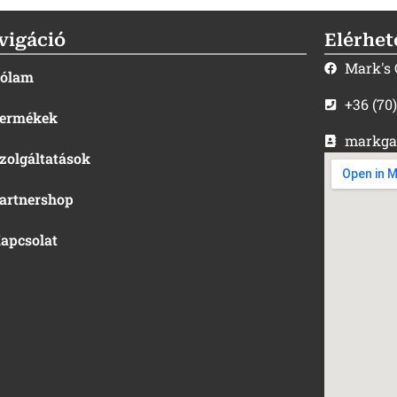
vigáció
Elérhet
Mark's
ólam
+36 (70
ermékek
markga
zolgáltatások
artnershop
apcsolat