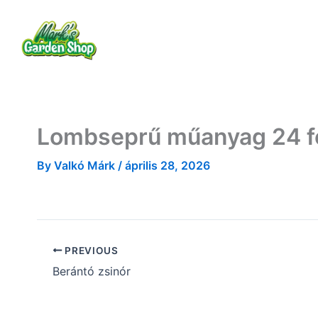
Skip
to
Rólam
Termékek
Szolgáltatások
content
Lombseprű műanyag 24 f
By
Valkó Márk
/
április 28, 2026
PREVIOUS
Berántó zsinór