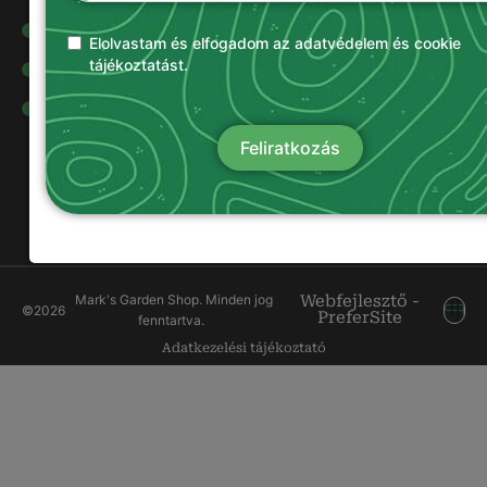
Olajok és
kenőanyagok
Elolvastam és elfogadom az adatvédelem és cookie
tájékoztatást.
Damilok
Munkavédelmi
ruházat
Feliratkozás
Mark's Garden Shop. Minden jog
Webfejlesztő -
©
2026
PreferSite
fenntartva.
Adatkezelési tájékoztató