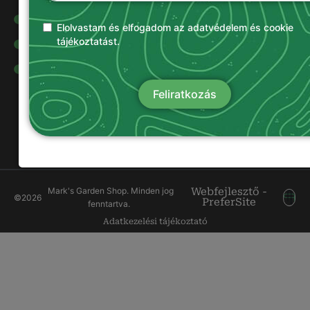
Olajok és
kenőanyagok
Elolvastam és elfogadom az adatvédelem és cookie
tájékoztatást.
Damilok
Munkavédelmi
ruházat
Feliratkozás
Mark's Garden Shop. Minden jog
Webfejlesztő -
©
2026
PreferSite
fenntartva.
Adatkezelési tájékoztató