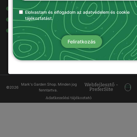
Olajok és
kenőanyagok
Elolvastam és elfogadom az adatvédelem és cookie
tájékoztatást.
Damilok
Munkavédelmi
ruházat
Feliratkozás
Mark's Garden Shop. Minden jog
Webfejlesztő -
©
2026
PreferSite
fenntartva.
Adatkezelési tájékoztató