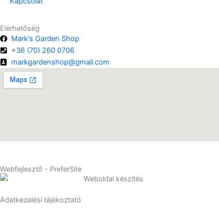
Kapcsolat
Elérhetőség
Mark's Garden Shop
+36 (70) 260 0706
markgardenshop@gmail.com
©
2026
Mark's Garden Shop. Minden jog fenntartva.
Webfejlesztő - PreferSite
Adatkezelési tájékoztató