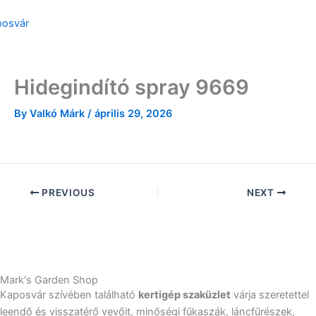
Skip
to
content
Hidegindító spray 9669
By
Valkó Márk
/
április 29, 2026
PREVIOUS
NEXT
Mark's Garden Shop
Kaposvár szívében található
kertigép szaküzlet
várja szeretettel
leendő és visszatérő vevőit, minőségi fűkaszák, láncfűrészek,