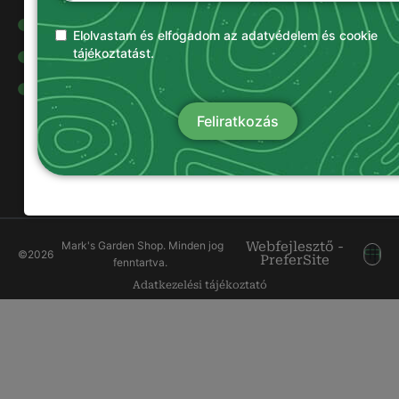
Olajok és
kenőanyagok
Elolvastam és elfogadom az adatvédelem és cookie
tájékoztatást.
Damilok
Munkavédelmi
ruházat
Feliratkozás
Mark's Garden Shop. Minden jog
Webfejlesztő -
©
2026
PreferSite
fenntartva.
Adatkezelési tájékoztató