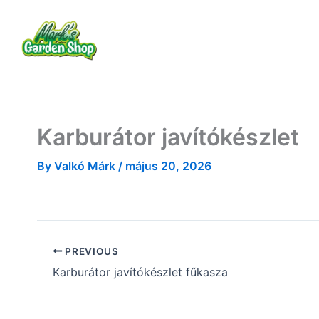
Skip
to
Rólam
Termékek
Szolgáltatások
content
Karburátor javítókészlet
By
Valkó Márk
/
május 20, 2026
PREVIOUS
Karburátor javítókészlet fűkasza