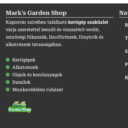
Mark's Garden Shop
Na
Kaposvár szívében található
kertigép szaküzlet
R
várja szeretettel leendő és visszatérő vevőit,
minőségi fűkaszák, láncfűrészek, fűnyírók és
T
alkatrészek társaságában.
S
Kertigépek
P
Alkatrészek
Olajok és kenőanyagok
K
Damilok
Munkavédelmi ruházat