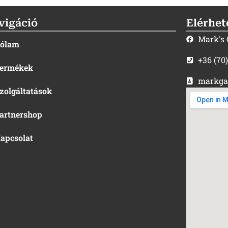
vigáció
Elérhet
Mark's
ólam
+36 (70
ermékek
markga
zolgáltatások
artnershop
apcsolat