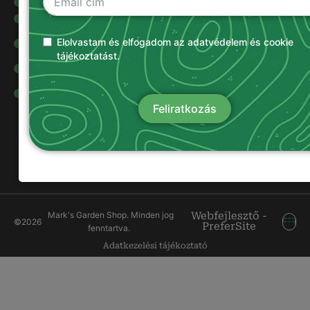
Kertigépek
Alkatrészek
Olajok és
Elolvastam és elfogadom az adatvédelem és cookie
kenőanyagok
tájékoztatást.
Damilok
Munkavédelmi
ruházat
Feliratkozás
Mark's Garden Shop. Minden jog
Webfejlesztő -
©
2026
PreferSite
fenntartva.
Adatkezelési tájékoztató