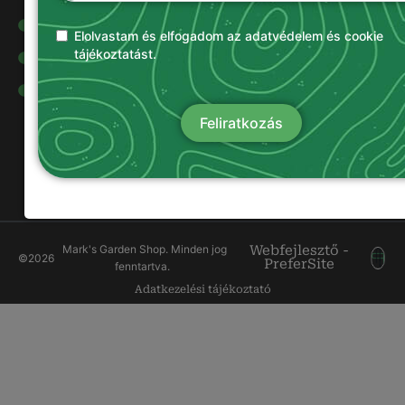
Olajok és
kenőanyagok
Elolvastam és elfogadom az adatvédelem és cookie
tájékoztatást.
Damilok
Munkavédelmi
ruházat
Feliratkozás
Mark's Garden Shop. Minden jog
Webfejlesztő -
©
2026
PreferSite
fenntartva.
Adatkezelési tájékoztató