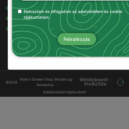
Olajok és
kenőanyagok
Elolvastam és elfogadom az adatvédelem és cookie
tájékoztatást.
Damilok
Munkavédelmi
ruházat
Feliratkozás
Mark's Garden Shop. Minden jog
Webfejlesztő -
©
2026
PreferSite
fenntartva.
Adatkezelési tájékoztató