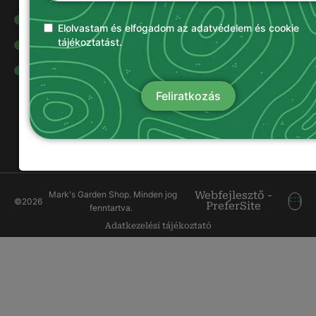
Olajok és
kenőanyagok
Elolvastam és elfogadom az adatvédelem és cookie
tájékoztatást.
Damilok
Munkavédelmi
ruházat
Feliratkozás
Mark's Garden Shop. Minden jog
Webfejlesztő -
©
2026
PreferSite
fenntartva.
Adatkezelési tájékoztató