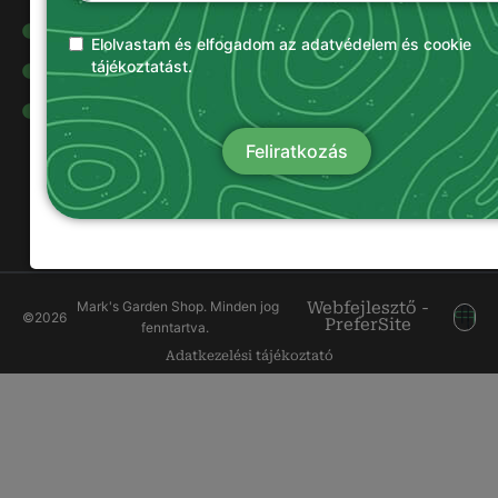
Olajok és
kenőanyagok
Elolvastam és elfogadom az adatvédelem és cookie
tájékoztatást.
Damilok
Munkavédelmi
ruházat
Feliratkozás
Mark's Garden Shop. Minden jog
Webfejlesztő -
©
2026
PreferSite
fenntartva.
Adatkezelési tájékoztató